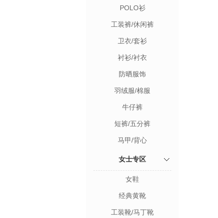
POLO衫
工装裤/休闲裤
卫衣/套衫
衬衫/衬衣
防晒服饰
羽绒服/棉服
牛仔裤
短裤/五分裤
马甲/背心
女士专区
女鞋
经典黄靴
工装靴/马丁靴