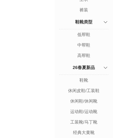
裤装
鞋靴类型
低帮鞋
中帮鞋
高帮鞋
26春夏新品
鞋靴
休闲皮鞋/工装鞋
休闲鞋/休闲靴
运动鞋/运动靴
工装靴/马丁靴
经典大黄靴