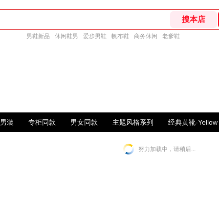
男鞋新品
休闲鞋男
爱步男鞋
帆布鞋
商务休闲
老爹鞋
男装
专柜同款
男女同款
主题风格系列
经典黄靴-Yellow 
努力加载中，请稍后...