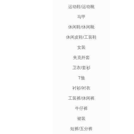
运动鞋/运动靴
马甲
休闲鞋/休闲靴
休闲皮鞋/工装鞋
女装
夹克外套
卫衣/套衫
T恤
衬衫/衬衣
工装裤/休闲裤
牛仔裤
裙装
短裤/五分裤