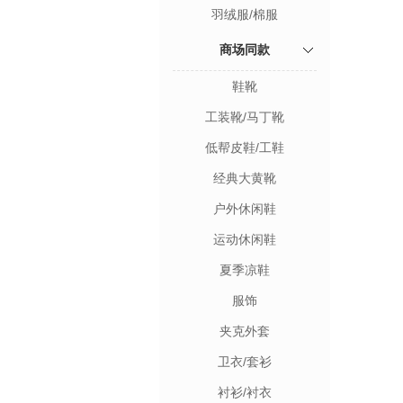
羽绒服/棉服
商场同款
鞋靴
工装靴/马丁靴
低帮皮鞋/工鞋
经典大黄靴
户外休闲鞋
运动休闲鞋
夏季凉鞋
服饰
夹克外套
卫衣/套衫
衬衫/衬衣