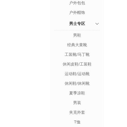
户外包包
户外帽饰
男士专区
男鞋
经典大黄靴
工装靴/马丁靴
休闲皮鞋/工装鞋
运动鞋/运动靴
休闲鞋/休闲靴
夏季凉鞋
男装
夹克外套
T恤