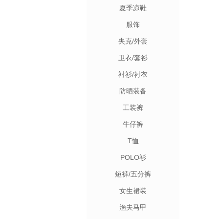
夏季凉鞋
服饰
夹克/外套
卫衣/套衫
衬衫/衬衣
防晒装备
工装裤
牛仔裤
T恤
POLO衫
短裤/五分裤
女生裙装
渔夫马甲