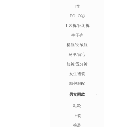
T恤
POLO衫
工装裤/休闲裤
牛仔裤
棉服/羽绒服
马甲/背心
短裤/五分裤
女生裙装
箱包服配
男女同款
鞋靴
上装
裤装