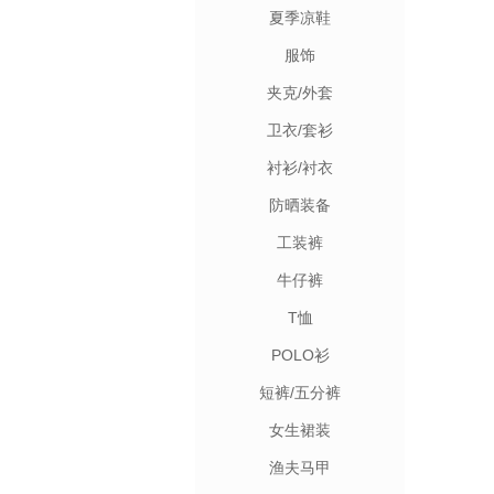
夏季凉鞋
服饰
夹克/外套
卫衣/套衫
衬衫/衬衣
防晒装备
工装裤
牛仔裤
T恤
POLO衫
短裤/五分裤
女生裙装
渔夫马甲