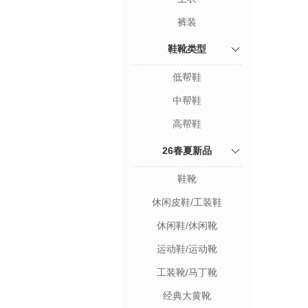
裤装
鞋靴类型
低帮鞋
中帮鞋
高帮鞋
26春夏新品
鞋靴
休闲皮鞋/工装鞋
休闲鞋/休闲靴
运动鞋/运动靴
工装靴/马丁靴
经典大黄靴