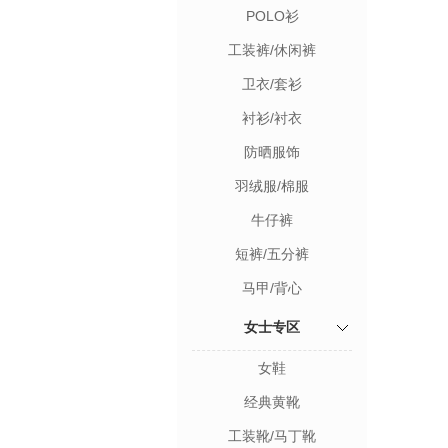
POLO衫
工装裤/休闲裤
卫衣/套衫
衬衫/衬衣
防晒服饰
羽绒服/棉服
牛仔裤
短裤/五分裤
马甲/背心
女士专区
女鞋
经典黄靴
工装靴/马丁靴