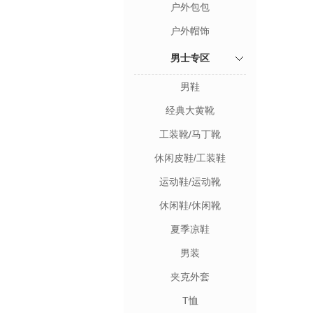
户外包包
户外帽饰
男士专区
男鞋
经典大黄靴
工装靴/马丁靴
休闲皮鞋/工装鞋
运动鞋/运动靴
休闲鞋/休闲靴
夏季凉鞋
男装
夹克外套
T恤