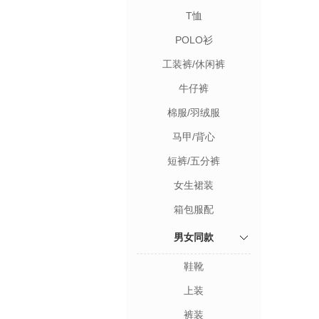
T恤
POLO衫
工装裤/休闲裤
牛仔裤
棉服/羽绒服
马甲/背心
短裤/五分裤
女生裙装
箱包服配
男女同款
鞋靴
上装
裤装