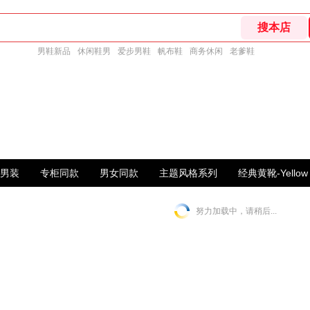
男鞋新品
休闲鞋男
爱步男鞋
帆布鞋
商务休闲
老爹鞋
男装
专柜同款
男女同款
主题风格系列
经典黄靴-Yellow 
努力加载中，请稍后...