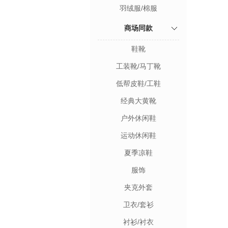
羽绒服/棉服
商场同款
鞋靴
工装靴/马丁靴
低帮皮鞋/工鞋
经典大黄靴
户外休闲鞋
运动休闲鞋
夏季凉鞋
服饰
夹克外套
卫衣/套衫
衬衫/衬衣