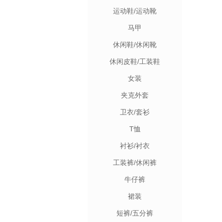
运动鞋/运动靴
马甲
休闲鞋/休闲靴
休闲皮鞋/工装鞋
女装
夹克外套
卫衣/套衫
T恤
衬衫/衬衣
工装裤/休闲裤
牛仔裤
裙装
短裤/五分裤