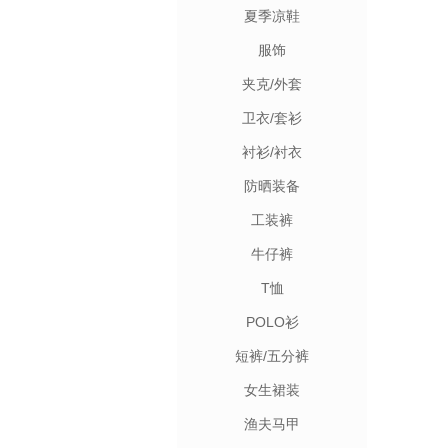
夏季凉鞋
服饰
夹克/外套
卫衣/套衫
衬衫/衬衣
防晒装备
工装裤
牛仔裤
T恤
POLO衫
短裤/五分裤
女生裙装
渔夫马甲