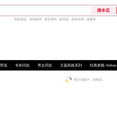
男鞋新品
休闲鞋男
爱步男鞋
帆布鞋
商务休闲
老爹鞋
男装
专柜同款
男女同款
主题风格系列
经典黄靴-Yellow 
努力加载中，请稍后...