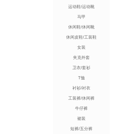
运动鞋/运动靴
马甲
休闲鞋/休闲靴
休闲皮鞋/工装鞋
女装
夹克外套
卫衣/套衫
T恤
衬衫/衬衣
工装裤/休闲裤
牛仔裤
裙装
短裤/五分裤