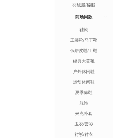
羽绒服/棉服
商场同款
鞋靴
工装靴/马丁靴
低帮皮鞋/工鞋
经典大黄靴
户外休闲鞋
运动休闲鞋
夏季凉鞋
服饰
夹克外套
卫衣/套衫
衬衫/衬衣