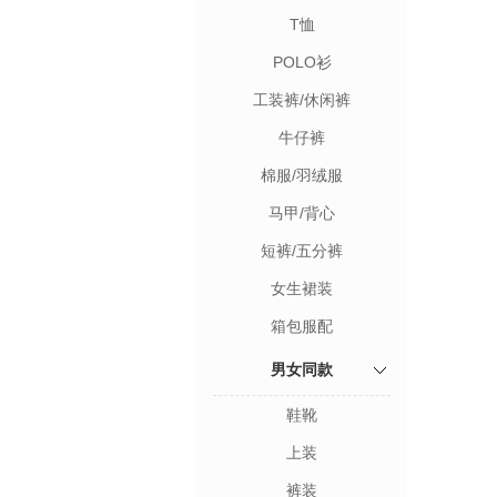
T恤
POLO衫
工装裤/休闲裤
牛仔裤
棉服/羽绒服
马甲/背心
短裤/五分裤
女生裙装
箱包服配
男女同款
鞋靴
上装
裤装