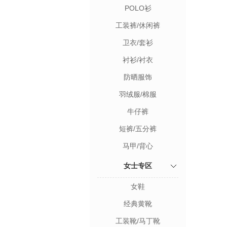
POLO衫
工装裤/休闲裤
卫衣/套衫
衬衫/衬衣
防晒服饰
羽绒服/棉服
牛仔裤
短裤/五分裤
马甲/背心
女士专区
女鞋
经典黄靴
工装靴/马丁靴