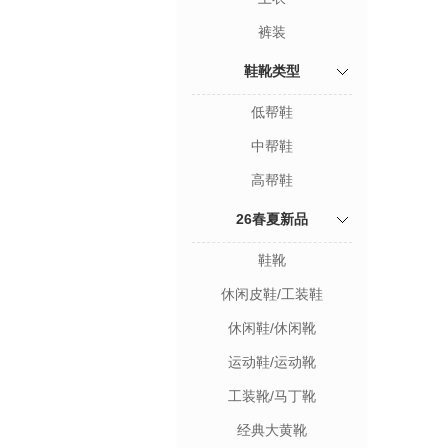
裤装
鞋靴类型
低帮鞋
中帮鞋
高帮鞋
26春夏新品
鞋靴
休闲皮鞋/工装鞋
休闲鞋/休闲靴
运动鞋/运动靴
工装靴/马丁靴
经典大黄靴