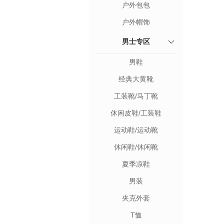
户外包包
户外帽饰
男士专区
男鞋
经典大黄靴
工装靴/马丁靴
休闲皮鞋/工装鞋
运动鞋/运动靴
休闲鞋/休闲靴
夏季凉鞋
男装
夹克外套
T恤